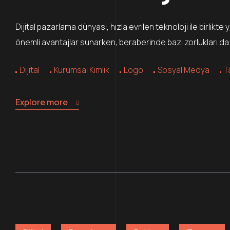
Dijital pazarlama dünyası, hızla evrilen teknoloji ile birlikte
önemli avantajlar sunarken, beraberinde bazı zorlukları da 
Dijital
Kurumsal Kimlik
Logo
Sosyal Medya
T
Explore more