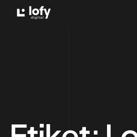
Etiket:
L