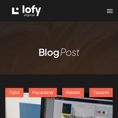
Blog
Post
Dijital
Pazarlama
Reklam
Tasarım