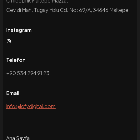
OfficeLink Maltepe Piazza,
Cevizli Mah. Tugay Yolu Cd. No: 69/A, 34846 Maltepe
Instagram
Telefon
+90 534 294 91 23
Email
info@lofydigital.com
Ana Sayfa